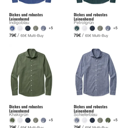
Dickes und robustes
Dickes und robustes
Leinenhemd
Leinenhemd
Indigoblau
Petrolgrün
+5
+5
/
/
79€
79€
65€ Multi-Buy
65€ Multi-Buy
Dickes und robustes
Dickes und robustes
Leinenhemd
Leinenhemd
Khakigrün
Schieferblau
+5
+5
/
/
79€
79€