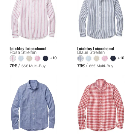
Leichtes Leinenhemd
Leichtes Leinenhemd
Rosa Streifen
Blaue Streifen
+10
+10
/
/
79€
79€
65€ Multi-Buy
65€ Multi-Buy