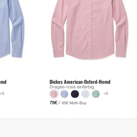
emd
Dickes American-Oxford-Hemd
Dragée-rosa einfarbig
+5
+5
/
79€
65€ Multi-Buy