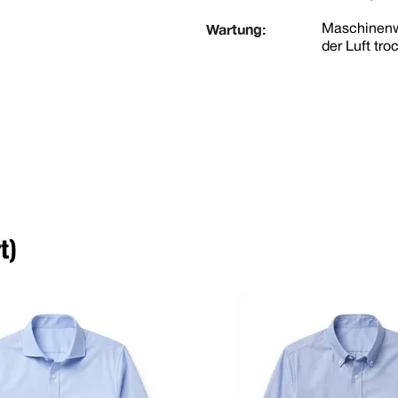
Wartung:
Maschinenwä
der Luft tr
t)