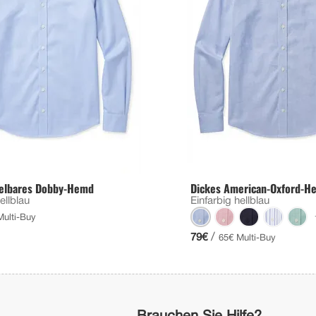
gelbares Dobby-Hemd
Dickes American-Oxford-H
ellblau
Einfarbig hellblau
Multi-Buy
/
79€
65€ Multi-Buy