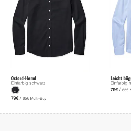
Oxford-Hemd
Leicht bü
Einfarbig schwarz
Einfarbig h
/
79€
65€ 
/
79€
65€ Multi-Buy