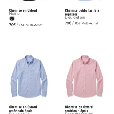
Chemise en Oxford
Chemise dobby facile à
repasser
Noir uni
Bleu ciel uni
/
79€
65€ Multi-Achat
/
79€
65€ Multi-Achat
Chemise en Oxford
Chemise en Oxford
américain épais
américain épais