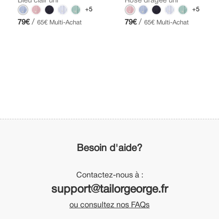
Bleu clair uni
Rose dragée uni
+5
+5
/
/
79€
79€
65€ Multi-Achat
65€ Multi-Achat
Besoin d'aide?
Contactez-nous à :
support@tailorgeorge.fr
ou consultez nos FAQs